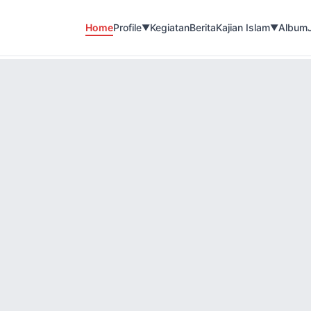
Home
Profile
Kegiatan
Berita
Kajian Islam
Album
▼
▼