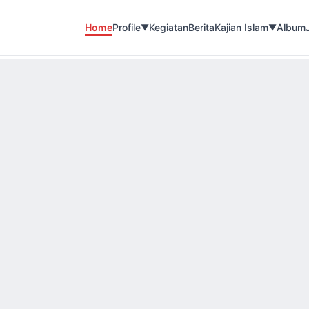
Home
Profile
Kegiatan
Berita
Kajian Islam
Album
▼
▼